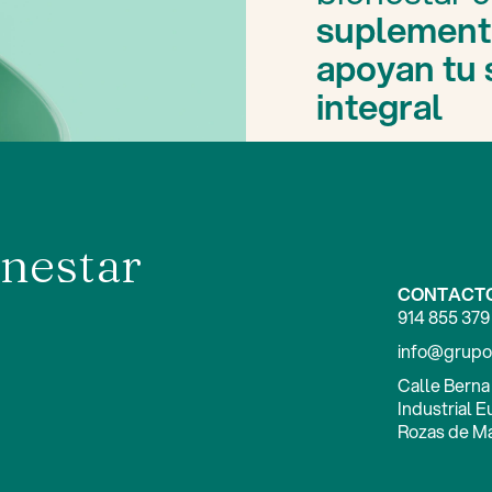
suplement
apoyan tu 
integral
nestar
CONTACT
914 855 379
info@grupo
Calle Berna 
Industrial E
Rozas de Ma