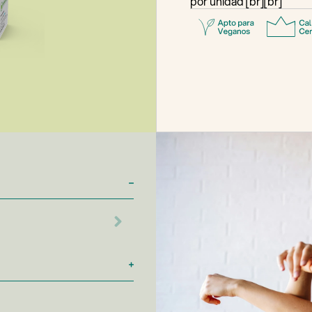
por unidad [br][br]