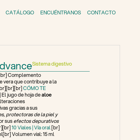
CATÁLOGO
ENCUÉNTRANOS
CONTACTO
Advance
Sistema digestivo
[br] Complemento
e vera que contribuye a la
br][br][br]
CÓMO TE
] El jugo de hoja de
aloe
alteraciones
vas gracias a sus
s, protectoras de la piel y
or sus
efectos depurativos
r][br]
10 Viales | Vía oral
[br]
l[br] Volumen vial: 15 ml