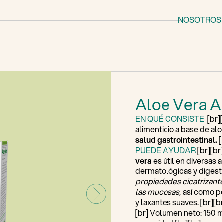
NOSOTROS
Aloe Vera 
EN QUÉ CONSISTE
[br]
alimenticio a base de alo
salud gastrointestinal.
[
PUEDE AYUDAR
[br][br
vera
es útil en diversas 
dermatológicas y digesti
propiedades cicatrizante
las mucosas
, así como p
y laxantes suaves. [br][b
[br] Volumen neto: 150 m