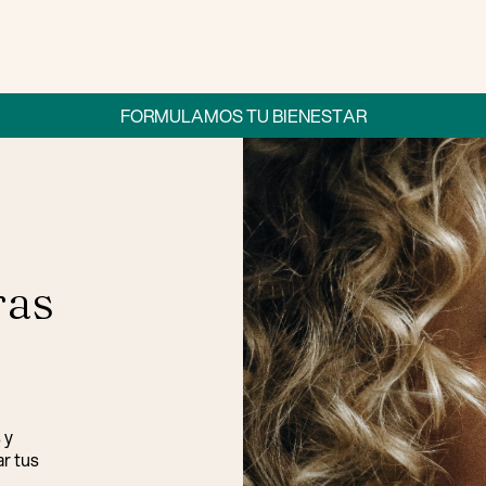
FORMULAMOS TU BIENESTAR
ras
 y
r tus