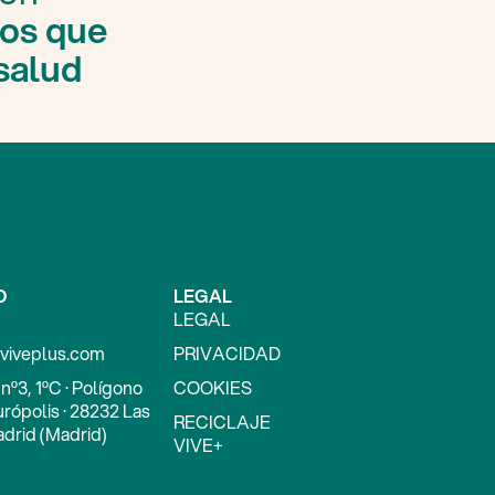
os que
salud
O
LEGAL
LEGAL
viveplus.com
PRIVACIDAD
nº3, 1ºC · Polígono
COOKIES
urópolis · 28232 Las
RECICLAJE
drid (Madrid)
VIVE+