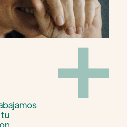
rabajamos
 tu
con