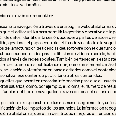
 minutos a varios años.
nidos a través de las cookies:
suario la navegación a través de una página web, plataforma o ap
 que el editor utiliza para permitir la gestión y operativa de la 
ión de datos, identificar la sesión, acceder a partes de acceso 
o, gestionar el pago, controlar el fraude vinculado a la segurida
os de la facturación de licencias del software con el que funciona
lmacenar contenidos para la difusión de vídeos o sonido, habi
dos a través de redes sociales. También pertenecen a esta cate
ble, de los espacios publicitarios que, como un elemento más d
b, aplicación o plataforma en base a criterios como el contenid
sonalizar ese contenido publicitario u otros contenidos.
aquellas que permiten recordar información para que el usuario
tros usuarios, como, por ejemplo, el idioma, el número de resul
 función del tipo de navegador a través del cual el usuario acce
 permiten al responsable de las mismas el seguimiento y anális
ificación de los impactos de los anuncios. La información recogi
ación o plataforma, con el fin de introducir mejoras en función d