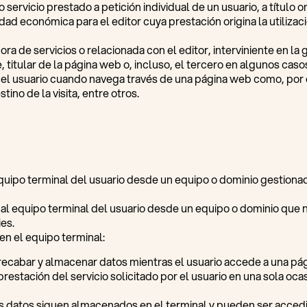
 servicio prestado a petición individual de un usuario, a título o
idad económica para el editor cuya prestación origina la utilizac
ra de servicios o relacionada con el editor, interviniente en la
 titular de la página web o, incluso, el tercero en algunos caso
l usuario cuando navega través de una página web como, por eje
tino de la visita, entre otros.
quipo terminal del usuario desde un equipo o dominio gestionado
al equipo terminal del usuario desde un equipo o dominio que no
es.
n el equipo terminal:
 recabar y almacenar datos mientras el usuario accede a una p
restación del servicio solicitado por el usuario en una sola oca
os datos siguen almacenados en el terminal y pueden ser accedi