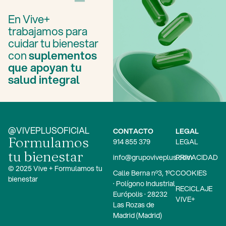
En Vive+
trabajamos para
cuidar tu bienestar
con
suplementos
que apoyan tu
salud integral
@VIVEPLUSOFICIAL
CONTACTO
LEGAL
Formulamos
914 855 379
LEGAL
tu bienestar
info@grupoviveplus.com
PRIVACIDAD
© 2025 Vive + Formulamos tu
Calle Berna nº3, 1ºC
COOKIES
bienestar
· Polígono Industrial
RECICLAJE
Európolis · 28232
VIVE+
Las Rozas de
Madrid (Madrid)