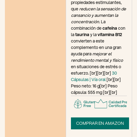
propiedades estimulantes,
que
reducen la sensación de
cansancio y aumentan la
concentración
. La
combinación de
cafeína
con
la
taurina
y la
vitamina B12
convierten a este
complemento en una gran
ayuda para
mejorar el
rendimiento mental y físico
en situaciones de estrés o
esfuerzo. [br][br][br]
30
Cápsulas | Vía oral
[br][br]
Peso neto: 16 g[br] Peso
cápsula: 555 mg [br][br]
COMPRAR EN AMAZON