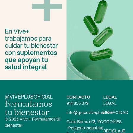
En Vive+
trabajamos para
cuidar tu bienestar
con
suplementos
que apoyan tu
salud integral
@VIVEPLUSOFICIAL
CONTACTO
LEGAL
Formulamos
914 855 379
LEGAL
tu bienestar
info@grupoviveplus.com
PRIVACIDAD
© 2025 Vive + Formulamos tu
Calle Berna nº3, 1ºC
COOKIES
bienestar
· Polígono Industrial
RECICLAJE