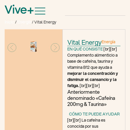
Inicio
/
Energía
/ Vital Energy
Vital Energy
Energía
EN QUÉ CONSISTE
[br][br]
Complemento alimenticio a
base de cafeína, taurina y
vitamina B12 que ayuda a
mejorar la concentración y
disminuir el cansancio y la
fatiga.
[br][br][br]
Anteriormente
denominado «Cafeína
200mg & Taurina»
CÓMO TE PUEDE AYUDAR
[br][br] La cafeína es
conocida por sus