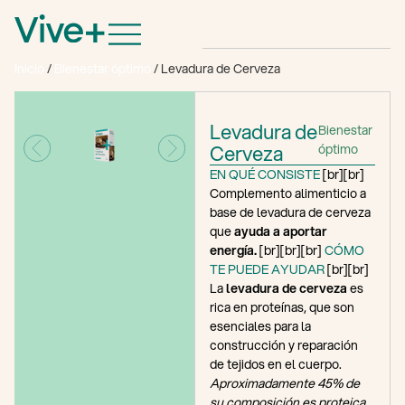
Inicio
/
Bienestar óptimo
/ Levadura de Cerveza
Levadura de
Bienestar
Cerveza
óptimo
EN QUÉ CONSISTE
[br][br]
Complemento alimenticio a
base de levadura de cerveza
que
ayuda a aportar
energía.
[br][br][br]
CÓMO
TE PUEDE AYUDAR
[br][br]
La
levadura de cerveza
es
rica en proteínas, que son
esenciales para la
construcción y reparación
de tejidos en el cuerpo.
Aproximadamente 45% de
su composición es proteica.